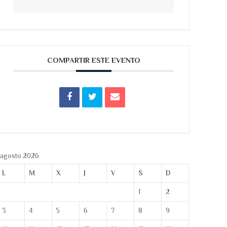
COMPARTIR ESTE EVENTO
agosto 2026
L
M
X
J
V
S
D
1
2
3
4
5
6
7
8
9